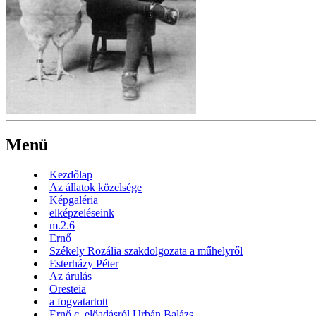
Menü
Kezdőlap
Az állatok közelsége
Képgaléria
elképzeléseink
m.2.6
Ernő
Székely Rozália szakdolgozata a műhelyről
Esterházy Péter
Az árulás
Oresteia
a fogvatartott
Ernő c. előadásról Urbán Balázs