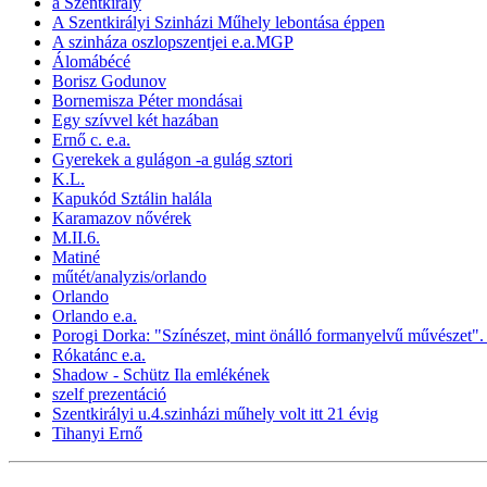
a Szentkirály
A Szentkirályi Szinházi Műhely lebontása éppen
A szinháza oszlopszentjei e.a.MGP
Álomábécé
Borisz Godunov
Bornemisza Péter mondásai
Egy szívvel két hazában
Ernő c. e.a.
Gyerekek a gulágon -a gulág sztori
K.L.
Kapukód Sztálin halála
Karamazov nővérek
M.II.6.
Matiné
műtét/analyzis/orlando
Orlando
Orlando e.a.
Porogi Dorka: "Színészet, mint önálló formanyelvű művészet".
Rókatánc e.a.
Shadow - Schütz Ila emlékének
szelf prezentáció
Szentkirályi u.4.szinházi műhely volt itt 21 évig
Tihanyi Ernő