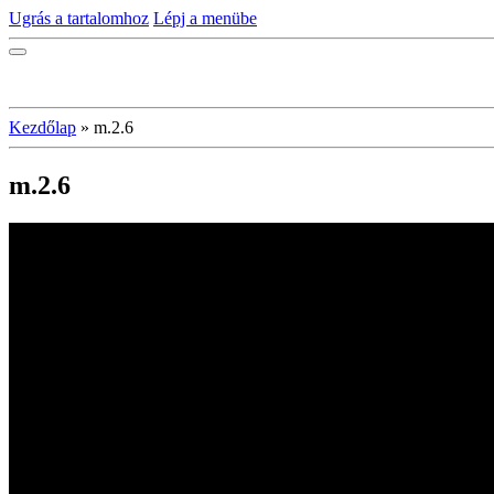
Ugrás a tartalomhoz
Lépj a menübe
Kezdőlap
»
m.2.6
m.2.6