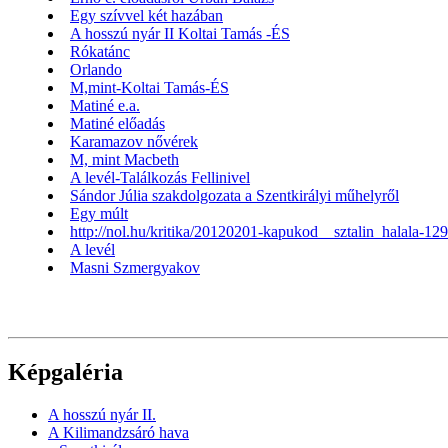
Egy szívvel két hazában
A hosszú nyár II Koltai Tamás -ÉS
Rókatánc
Orlando
M,mint-Koltai Tamás-ÉS
Matiné e.a.
Matiné előadás
Karamazov nővérek
M, mint Macbeth
A levél-Találkozás Fellinivel
Sándor Júlia szakdolgozata a Szentkirályi műhelyről
Egy múlt
http://nol.hu/kritika/20120201-kapukod__sztalin_halala-12
A levél
Masni Szmergyakov
Képgaléria
A hosszú nyár II.
A Kilimandzsáró hava