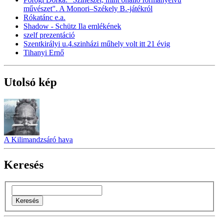
művészet". A Monori–Székely B.-játékról
Rókatánc e.a.
Shadow - Schütz Ila emlékének
szelf prezentáció
Szentkirályi u.4.szinházi műhely volt itt 21 évig
Tihanyi Ernő
Utolsó kép
A Kilimandzsáró hava
Keresés