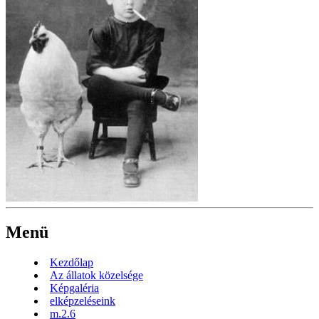
Menü
Kezdőlap
Az állatok közelsége
Képgaléria
elképzeléseink
m.2.6