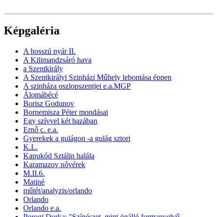
Képgaléria
A hosszú nyár II.
A Kilimandzsáró hava
a Szentkirály
A Szentkirályi Szinházi Műhely lebontása éppen
A szinháza oszlopszentjei e.a.MGP
Álomábécé
Borisz Godunov
Bornemisza Péter mondásai
Egy szívvel két hazában
Ernő c. e.a.
Gyerekek a gulágon -a gulág sztori
K.L.
Kapukód Sztálin halála
Karamazov nővérek
M.II.6.
Matiné
műtét/analyzis/orlando
Orlando
Orlando e.a.
Porogi Dorka: "Színészet, mint önálló formanyelvű