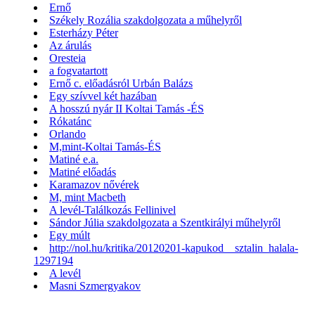
Ernő
Székely Rozália szakdolgozata a műhelyről
Esterházy Péter
Az árulás
Oresteia
a fogvatartott
Ernő c. előadásról Urbán Balázs
Egy szívvel két hazában
A hosszú nyár II Koltai Tamás -ÉS
Rókatánc
Orlando
M,mint-Koltai Tamás-ÉS
Matiné e.a.
Matiné előadás
Karamazov nővérek
M, mint Macbeth
A levél-Találkozás Fellinivel
Sándor Júlia szakdolgozata a Szentkirályi műhelyről
Egy múlt
http://nol.hu/kritika/20120201-kapukod__sztalin_halala-
1297194
A levél
Masni Szmergyakov