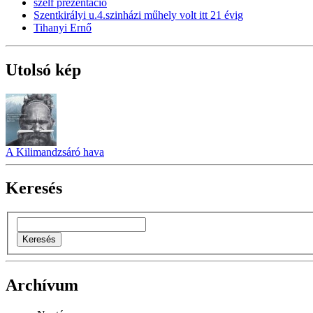
szelf prezentáció
Szentkirályi u.4.szinházi műhely volt itt 21 évig
Tihanyi Ernő
Utolsó kép
A Kilimandzsáró hava
Keresés
Archívum