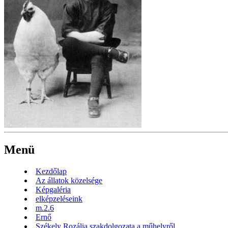
Menü
Kezdőlap
Az állatok közelsége
Képgaléria
elképzeléseink
m.2.6
Ernő
Székely Rozália szakdolgozata a műhelyről