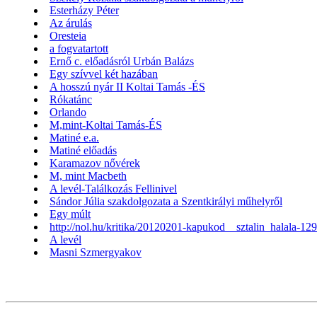
Esterházy Péter
Az árulás
Oresteia
a fogvatartott
Ernő c. előadásról Urbán Balázs
Egy szívvel két hazában
A hosszú nyár II Koltai Tamás -ÉS
Rókatánc
Orlando
M,mint-Koltai Tamás-ÉS
Matiné e.a.
Matiné előadás
Karamazov nővérek
M, mint Macbeth
A levél-Találkozás Fellinivel
Sándor Júlia szakdolgozata a Szentkirályi műhelyről
Egy múlt
http://nol.hu/kritika/20120201-kapukod__sztalin_halala-12
A levél
Masni Szmergyakov