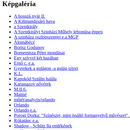
Képgaléria
A hosszú nyár II.
A Kilimandzsáró hava
a Szentkirály
A Szentkirályi Szinházi Műhely lebontása éppen
A szinháza oszlopszentjei e.a.MGP
Álomábécé
Borisz Godunov
Bornemisza Péter mondásai
Egy szívvel két hazában
Ernő c. e.a.
Gyerekek a gulágon -a gulág sztori
K.L.
Kapukód Sztálin halála
Karamazov nővérek
M.II.6.
Matiné
műtét/analyzis/orlando
Orlando
Orlando e.a.
Porogi Dorka: "Színészet, mint önálló formanyelvű művészet".
Rókatánc e.a.
Shadow - Schütz Ila emlékének