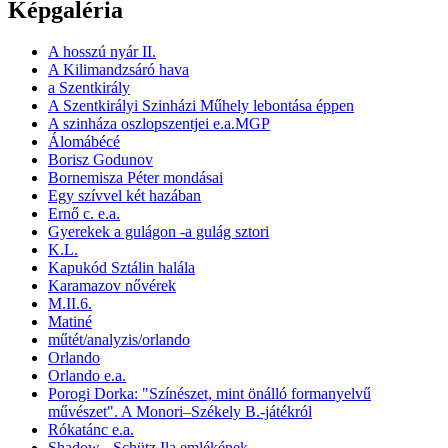
Képgaléria
A hosszú nyár II.
A Kilimandzsáró hava
a Szentkirály
A Szentkirályi Szinházi Műhely lebontása éppen
A szinháza oszlopszentjei e.a.MGP
Álomábécé
Borisz Godunov
Bornemisza Péter mondásai
Egy szívvel két hazában
Ernő c. e.a.
Gyerekek a gulágon -a gulág sztori
K.L.
Kapukód Sztálin halála
Karamazov nővérek
M.II.6.
Matiné
műtét/analyzis/orlando
Orlando
Orlando e.a.
Porogi Dorka: "Színészet, mint önálló formanyelvű
művészet". A Monori–Székely B.-játékról
Rókatánc e.a.
Shadow - Schütz Ila emlékének