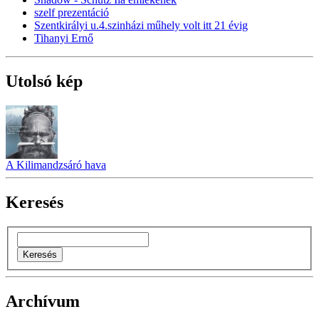
szelf prezentáció
Szentkirályi u.4.szinházi műhely volt itt 21 évig
Tihanyi Ernő
Utolsó kép
A Kilimandzsáró hava
Keresés
Archívum