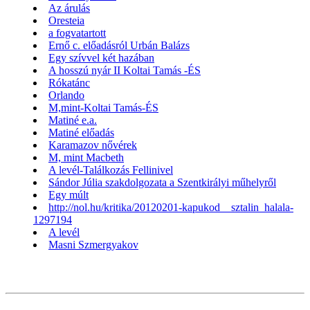
Az árulás
Oresteia
a fogvatartott
Ernő c. előadásról Urbán Balázs
Egy szívvel két hazában
A hosszú nyár II Koltai Tamás -ÉS
Rókatánc
Orlando
M,mint-Koltai Tamás-ÉS
Matiné e.a.
Matiné előadás
Karamazov nővérek
M, mint Macbeth
A levél-Találkozás Fellinivel
Sándor Júlia szakdolgozata a Szentkirályi műhelyről
Egy múlt
http://nol.hu/kritika/20120201-kapukod__sztalin_halala-
1297194
A levél
Masni Szmergyakov