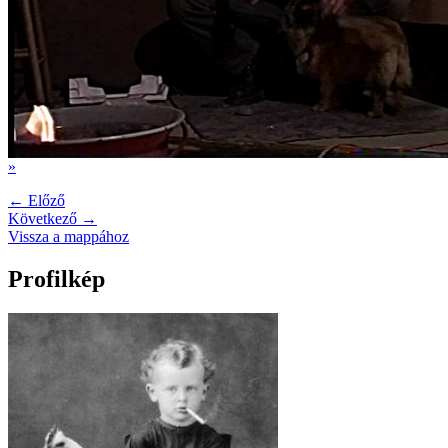
»
← Előző
Következő →
Vissza a mappához
Profilkép