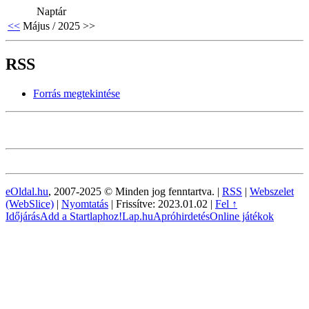
Naptár
<<
Május / 2025
>>
RSS
Forrás megtekintése
eOldal.hu
, 2007-2025 © Minden jog fenntartva. |
RSS
|
Webszelet
(WebSlice)
|
Nyomtatás
|
Frissítve: 2023.01.02
|
Fel ↑
Időjárás
Add a Startlaphoz!
Lap.hu
Apróhirdetés
Online játékok