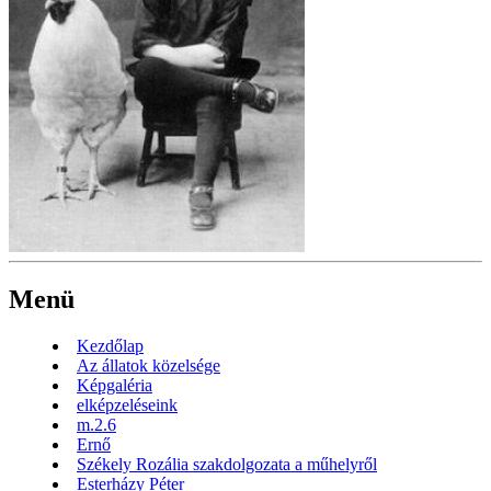
Menü
Kezdőlap
Az állatok közelsége
Képgaléria
elképzeléseink
m.2.6
Ernő
Székely Rozália szakdolgozata a műhelyről
Esterházy Péter