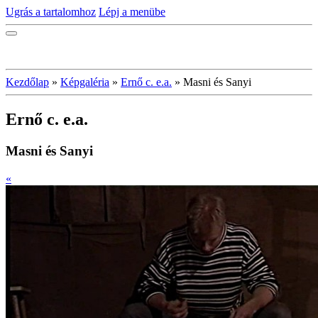
Ugrás a tartalomhoz
Lépj a menübe
Kezdőlap
»
Képgaléria
»
Ernő c. e.a.
»
Masni és Sanyi
Ernő c. e.a.
Masni és Sanyi
«