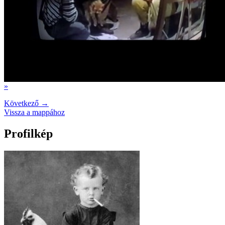
»
Következő →
Vissza a mappához
Profilkép