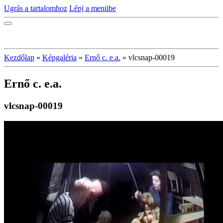
Ugrás a tartalomhoz
Lépj a menübe
Kezdőlap
»
Képgaléria
»
Ernő c. e.a.
»
vlcsnap-00019
Ernő c. e.a.
vlcsnap-00019