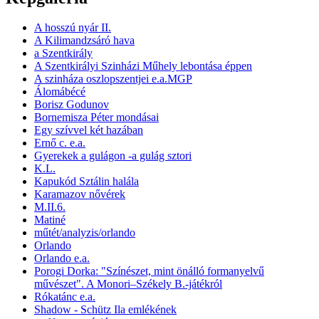
A hosszú nyár II.
A Kilimandzsáró hava
a Szentkirály
A Szentkirályi Szinházi Műhely lebontása éppen
A szinháza oszlopszentjei e.a.MGP
Álomábécé
Borisz Godunov
Bornemisza Péter mondásai
Egy szívvel két hazában
Ernő c. e.a.
Gyerekek a gulágon -a gulág sztori
K.L.
Kapukód Sztálin halála
Karamazov nővérek
M.II.6.
Matiné
műtét/analyzis/orlando
Orlando
Orlando e.a.
Porogi Dorka: "Színészet, mint önálló formanyelvű
művészet". A Monori–Székely B.-játékról
Rókatánc e.a.
Shadow - Schütz Ila emlékének