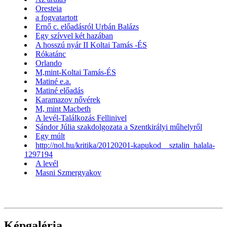
Oresteia
a fogvatartott
Ernő c. előadásról Urbán Balázs
Egy szívvel két hazában
A hosszú nyár II Koltai Tamás -ÉS
Rókatánc
Orlando
M,mint-Koltai Tamás-ÉS
Matiné e.a.
Matiné előadás
Karamazov nővérek
M, mint Macbeth
A levél-Találkozás Fellinivel
Sándor Júlia szakdolgozata a Szentkirályi műhelyről
Egy múlt
http://nol.hu/kritika/20120201-kapukod__sztalin_halala-
1297194
A levél
Masni Szmergyakov
Képgaléria