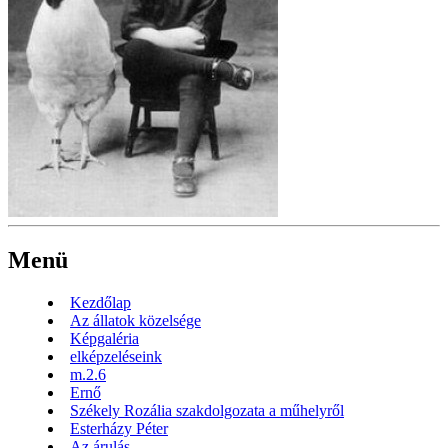
Menü
Kezdőlap
Az állatok közelsége
Képgaléria
elképzeléseink
m.2.6
Ernő
Székely Rozália szakdolgozata a műhelyről
Esterházy Péter
Az árulás