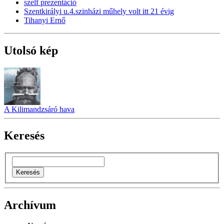
szelf prezentáció
Szentkirályi u.4.szinházi műhely volt itt 21 évig
Tihanyi Ernő
Utolsó kép
A Kilimandzsáró hava
Keresés
Archívum