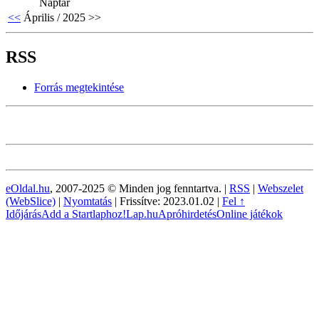
Naptár
<<
Április / 2025
>>
RSS
Forrás megtekintése
eOldal.hu
, 2007-2025 © Minden jog fenntartva. |
RSS
|
Webszelet
(WebSlice)
|
Nyomtatás
|
Frissítve: 2023.01.02
|
Fel ↑
Időjárás
Add a Startlaphoz!
Lap.hu
Apróhirdetés
Online játékok