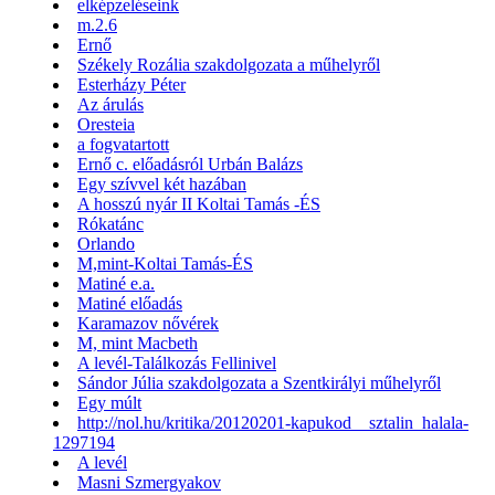
elképzeléseink
m.2.6
Ernő
Székely Rozália szakdolgozata a műhelyről
Esterházy Péter
Az árulás
Oresteia
a fogvatartott
Ernő c. előadásról Urbán Balázs
Egy szívvel két hazában
A hosszú nyár II Koltai Tamás -ÉS
Rókatánc
Orlando
M,mint-Koltai Tamás-ÉS
Matiné e.a.
Matiné előadás
Karamazov nővérek
M, mint Macbeth
A levél-Találkozás Fellinivel
Sándor Júlia szakdolgozata a Szentkirályi műhelyről
Egy múlt
http://nol.hu/kritika/20120201-kapukod__sztalin_halala-
1297194
A levél
Masni Szmergyakov