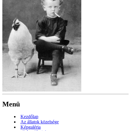
Menü
Kezdőlap
Az állatok közelsége
Képgaléria