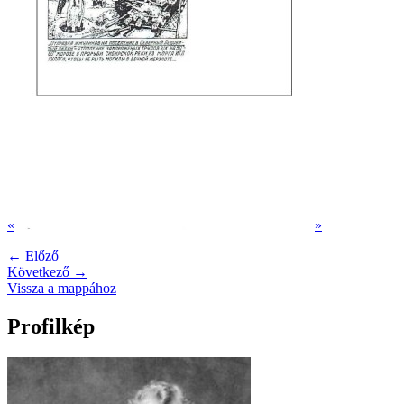
«
»
← Előző
Következő →
Vissza a mappához
Profilkép