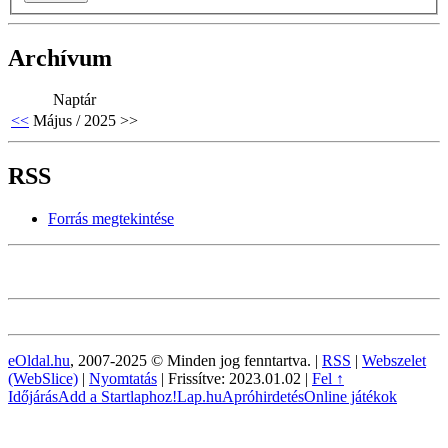
Archívum
Naptár
<<
Május / 2025
>>
RSS
Forrás megtekintése
eOldal.hu
, 2007-2025 © Minden jog fenntartva. |
RSS
|
Webszelet
(WebSlice)
|
Nyomtatás
|
Frissítve: 2023.01.02
|
Fel ↑
Időjárás
Add a Startlaphoz!
Lap.hu
Apróhirdetés
Online játékok