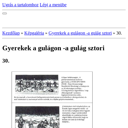
Ugrás a tartalomhoz
Lépj a menübe
Kezdőlap
»
Képgaléria
»
Gyerekek a gulágon -a gulág sztori
»
30.
Gyerekek a gulágon -a gulág sztori
30.