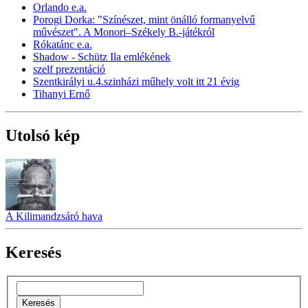
Orlando e.a.
Porogi Dorka: "Színészet, mint önálló formanyelvű
művészet". A Monori–Székely B.-játékról
Rókatánc e.a.
Shadow - Schütz Ila emlékének
szelf prezentáció
Szentkirályi u.4.szinházi műhely volt itt 21 évig
Tihanyi Ernő
Utolsó kép
A Kilimandzsáró hava
Keresés