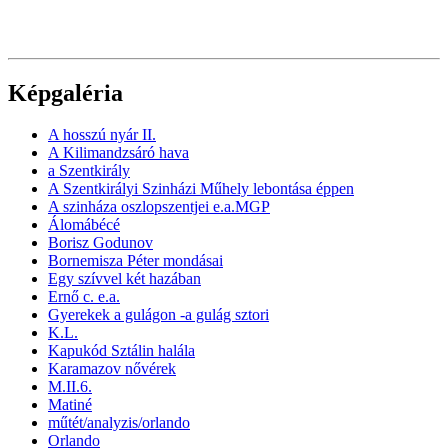
Képgaléria
A hosszú nyár II.
A Kilimandzsáró hava
a Szentkirály
A Szentkirályi Szinházi Műhely lebontása éppen
A szinháza oszlopszentjei e.a.MGP
Álomábécé
Borisz Godunov
Bornemisza Péter mondásai
Egy szívvel két hazában
Ernő c. e.a.
Gyerekek a gulágon -a gulág sztori
K.L.
Kapukód Sztálin halála
Karamazov nővérek
M.II.6.
Matiné
műtét/analyzis/orlando
Orlando