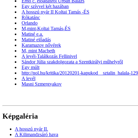
Ernő c. előadásról Urbán Balázs
Egy szívvel két hazában
A hosszú nyár II Koltai Tamás -ÉS
Rókatánc
Orlando
M,mint-Koltai Tamás-ÉS
Matiné e.a.
Matiné előadás
Karamazov nővérek
M, mint Macbeth
A levél-Találkozás Fellinivel
Sándor Júlia szakdolgozata a Szentkirályi műhelyről
Egy múlt
http://nol.hu/kritika/20120201-kapukod__sztalin_halala-12
A levél
Masni Szmergyakov
Képgaléria
A hosszú nyár II.
A Kilimandzsáró hava