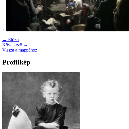
«
← Előző
Következő →
Vissza a mappához
Profilkép