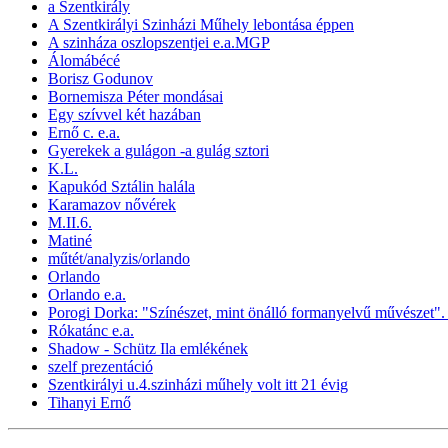
a Szentkirály
A Szentkirályi Szinházi Műhely lebontása éppen
A szinháza oszlopszentjei e.a.MGP
Álomábécé
Borisz Godunov
Bornemisza Péter mondásai
Egy szívvel két hazában
Ernő c. e.a.
Gyerekek a gulágon -a gulág sztori
K.L.
Kapukód Sztálin halála
Karamazov nővérek
M.II.6.
Matiné
műtét/analyzis/orlando
Orlando
Orlando e.a.
Porogi Dorka: "Színészet, mint önálló formanyelvű művészet".
Rókatánc e.a.
Shadow - Schütz Ila emlékének
szelf prezentáció
Szentkirályi u.4.szinházi műhely volt itt 21 évig
Tihanyi Ernő