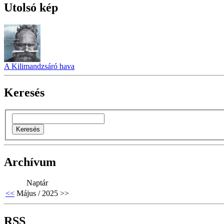
Utolsó kép
A Kilimandzsáró hava
Keresés
Archívum
Naptár
<<
Május / 2025
>>
RSS