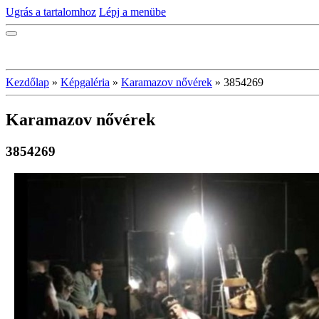
Ugrás a tartalomhoz
Lépj a menübe
Kezdőlap
»
Képgaléria
»
Karamazov nővérek
»
3854269
Karamazov nővérek
3854269