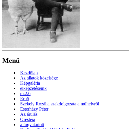
Menü
Kezdőlap
Az állatok közelsége
Képgaléria
elképzeléseink
m.2.6
Ernő
Székely Rozália szakdolgozata a műhelyről
Esterházy Péter
Az árulás
Oresteia
a fogvatartott