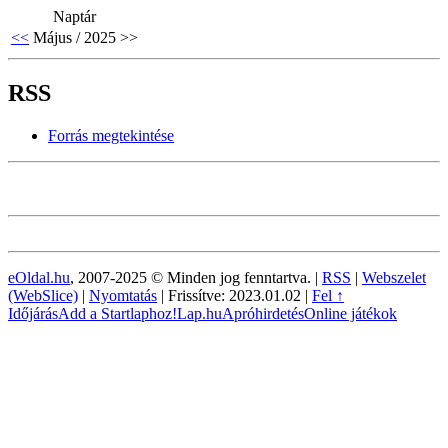
Naptár
<<
Május / 2025
>>
RSS
Forrás megtekintése
eOldal.hu
, 2007-2025 © Minden jog fenntartva. |
RSS
|
Webszelet
(WebSlice)
|
Nyomtatás
|
Frissítve: 2023.01.02
|
Fel ↑
Időjárás
Add a Startlaphoz!
Lap.hu
Apróhirdetés
Online játékok