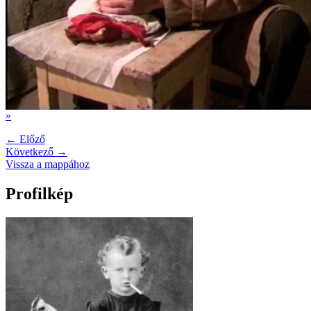
»
← Előző
Következő →
Vissza a mappához
Profilkép