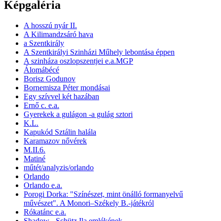
Képgaléria
A hosszú nyár II.
A Kilimandzsáró hava
a Szentkirály
A Szentkirályi Szinházi Műhely lebontása éppen
A szinháza oszlopszentjei e.a.MGP
Álomábécé
Borisz Godunov
Bornemisza Péter mondásai
Egy szívvel két hazában
Ernő c. e.a.
Gyerekek a gulágon -a gulág sztori
K.L.
Kapukód Sztálin halála
Karamazov nővérek
M.II.6.
Matiné
műtét/analyzis/orlando
Orlando
Orlando e.a.
Porogi Dorka: "Színészet, mint önálló formanyelvű
művészet". A Monori–Székely B.-játékról
Rókatánc e.a.
Shadow - Schütz Ila emlékének