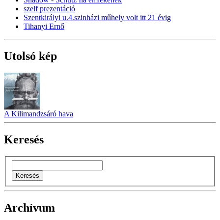
szelf prezentáció
Szentkirályi u.4.szinházi műhely volt itt 21 évig
Tihanyi Ernő
Utolsó kép
A Kilimandzsáró hava
Keresés
Archívum