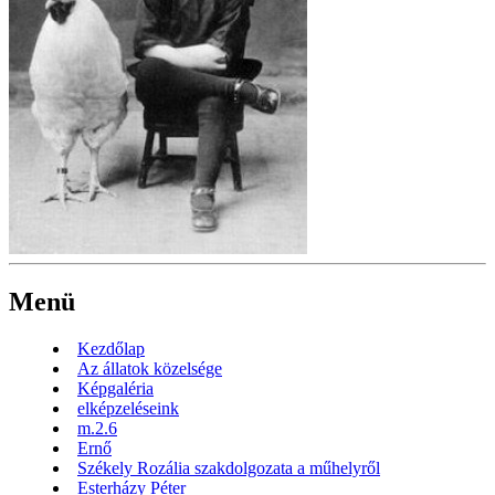
Menü
Kezdőlap
Az állatok közelsége
Képgaléria
elképzeléseink
m.2.6
Ernő
Székely Rozália szakdolgozata a műhelyről
Esterházy Péter