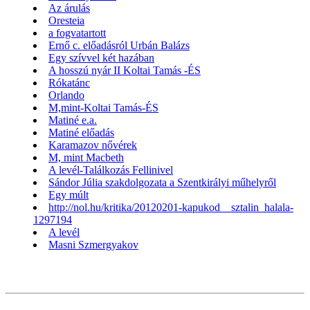
Az árulás
Oresteia
a fogvatartott
Ernő c. előadásról Urbán Balázs
Egy szívvel két hazában
A hosszú nyár II Koltai Tamás -ÉS
Rókatánc
Orlando
M,mint-Koltai Tamás-ÉS
Matiné e.a.
Matiné előadás
Karamazov nővérek
M, mint Macbeth
A levél-Találkozás Fellinivel
Sándor Júlia szakdolgozata a Szentkirályi műhelyről
Egy múlt
http://nol.hu/kritika/20120201-kapukod__sztalin_halala-
1297194
A levél
Masni Szmergyakov