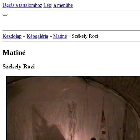
Ugrás a tartalomhoz
Lépj a menübe
Kezdőlap
»
Képgaléria
»
Matiné
»
Székely Rozi
Matiné
Székely Rozi