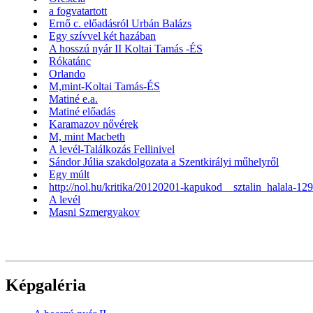
a fogvatartott
Ernő c. előadásról Urbán Balázs
Egy szívvel két hazában
A hosszú nyár II Koltai Tamás -ÉS
Rókatánc
Orlando
M,mint-Koltai Tamás-ÉS
Matiné e.a.
Matiné előadás
Karamazov nővérek
M, mint Macbeth
A levél-Találkozás Fellinivel
Sándor Júlia szakdolgozata a Szentkirályi műhelyről
Egy múlt
http://nol.hu/kritika/20120201-kapukod__sztalin_halala-12
A levél
Masni Szmergyakov
Képgaléria