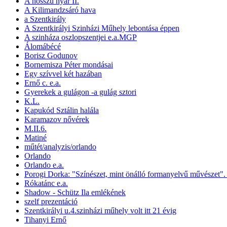
A hosszú nyár II.
A Kilimandzsáró hava
a Szentkirály
A Szentkirályi Szinházi Műhely lebontása éppen
A szinháza oszlopszentjei e.a.MGP
Álomábécé
Borisz Godunov
Bornemisza Péter mondásai
Egy szívvel két hazában
Ernő c. e.a.
Gyerekek a gulágon -a gulág sztori
K.L.
Kapukód Sztálin halála
Karamazov nővérek
M.II.6.
Matiné
műtét/analyzis/orlando
Orlando
Orlando e.a.
Porogi Dorka: "Színészet, mint önálló formanyelvű művészet".
Rókatánc e.a.
Shadow - Schütz Ila emlékének
szelf prezentáció
Szentkirályi u.4.szinházi műhely volt itt 21 évig
Tihanyi Ernő