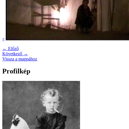
«
← Előző
Következő →
Vissza a mappához
Profilkép