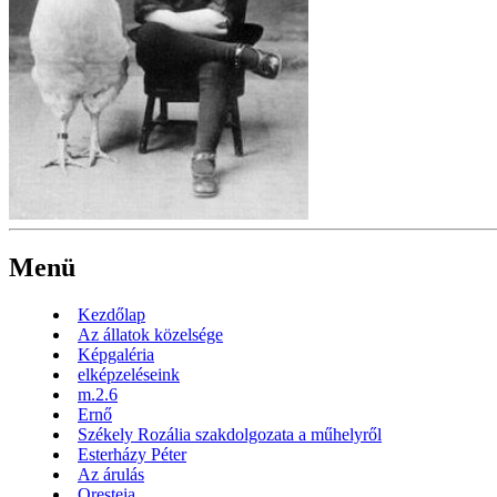
Menü
Kezdőlap
Az állatok közelsége
Képgaléria
elképzeléseink
m.2.6
Ernő
Székely Rozália szakdolgozata a műhelyről
Esterházy Péter
Az árulás
Oresteia