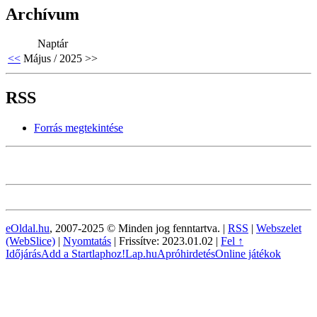
Archívum
Naptár
<<
Május / 2025
>>
RSS
Forrás megtekintése
eOldal.hu
, 2007-2025 © Minden jog fenntartva. |
RSS
|
Webszelet
(WebSlice)
|
Nyomtatás
|
Frissítve: 2023.01.02
|
Fel ↑
Időjárás
Add a Startlaphoz!
Lap.hu
Apróhirdetés
Online játékok