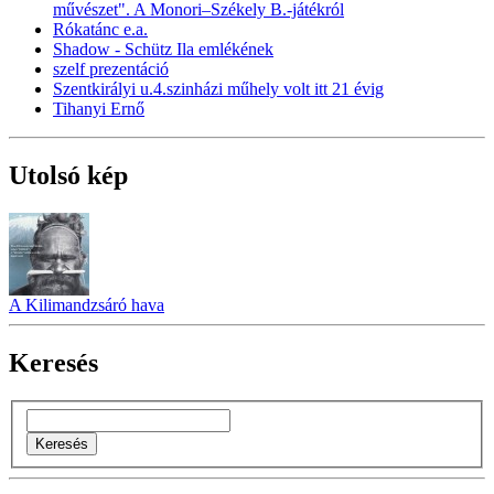
művészet". A Monori–Székely B.-játékról
Rókatánc e.a.
Shadow - Schütz Ila emlékének
szelf prezentáció
Szentkirályi u.4.szinházi műhely volt itt 21 évig
Tihanyi Ernő
Utolsó kép
A Kilimandzsáró hava
Keresés