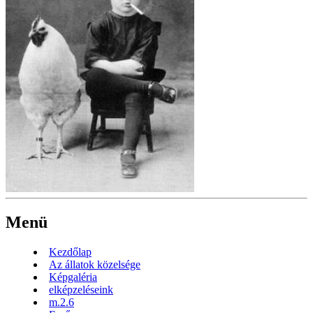
Menü
Kezdőlap
Az állatok közelsége
Képgaléria
elképzeléseink
m.2.6