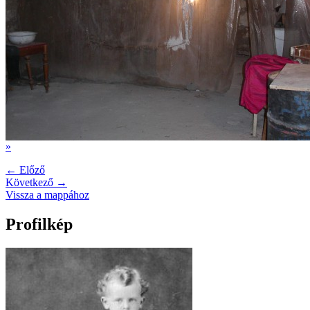
»
← Előző
Következő →
Vissza a mappához
Profilkép