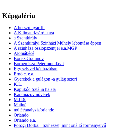
Képgaléria
A hosszú nyár II.
A Kilimandzsáró hava
a Szentkirály
A Szentkirályi Szinházi Műhely lebontása éppen
A szinháza oszlopszentjei e.a.MGP
Álomábécé
Borisz Godunov
Bornemisza Péter mondásai
Egy szívvel két hazában
Ernő c. e.a.
Gyerekek a gulágon -a gulág sztori
K.L.
Kapukód Sztálin halála
Karamazov nővérek
M.II.6.
Matiné
műtét/analyzis/orlando
Orlando
Orlando e.a.
Porogi Dorka: "Színészet, mint önálló formanyelvű