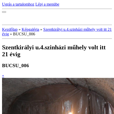
Ugrás a tartalomhoz
Lépj a menübe
Kezdőlap
»
Képgaléria
»
Szentkirályi u.4.szinházi műhely volt itt 21
évig
»
BUCSU_006
Szentkirályi u.4.szinházi műhely volt itt
21 évig
BUCSU_006
«