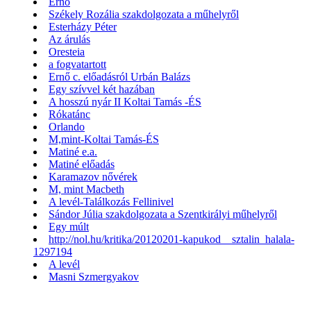
Ernő
Székely Rozália szakdolgozata a műhelyről
Esterházy Péter
Az árulás
Oresteia
a fogvatartott
Ernő c. előadásról Urbán Balázs
Egy szívvel két hazában
A hosszú nyár II Koltai Tamás -ÉS
Rókatánc
Orlando
M,mint-Koltai Tamás-ÉS
Matiné e.a.
Matiné előadás
Karamazov nővérek
M, mint Macbeth
A levél-Találkozás Fellinivel
Sándor Júlia szakdolgozata a Szentkirályi műhelyről
Egy múlt
http://nol.hu/kritika/20120201-kapukod__sztalin_halala-
1297194
A levél
Masni Szmergyakov