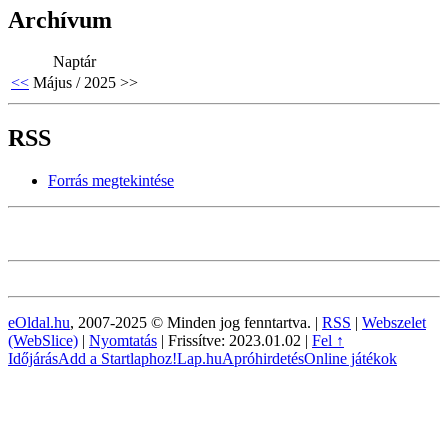
Archívum
Naptár
<<
Május / 2025
>>
RSS
Forrás megtekintése
eOldal.hu
, 2007-2025 © Minden jog fenntartva. |
RSS
|
Webszelet
(WebSlice)
|
Nyomtatás
|
Frissítve: 2023.01.02
|
Fel ↑
Időjárás
Add a Startlaphoz!
Lap.hu
Apróhirdetés
Online játékok