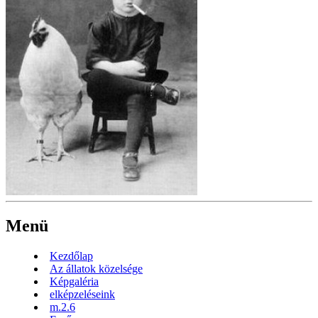
Menü
Kezdőlap
Az állatok közelsége
Képgaléria
elképzeléseink
m.2.6