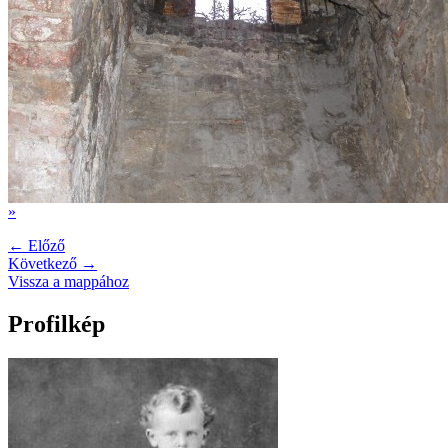
»
← Előző
Következő →
Vissza a mappához
Profilkép