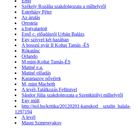
Ernő
Székely Rozália szakdolgozata a műhelyről
Esterházy Péter
Az árulás
Oresteia
a fogvatartott
Ernő c. előadásról Urbán Balázs
Egy szívvel két hazában
A hosszú nyár II Koltai Tamás -ÉS
Rókatánc
Orlando
M,mint-Koltai Tamás-ÉS
Matiné e.a.
Matiné előadás
Karamazov nővérek
M, mint Macbeth
A levél-Találkozás Fellinivel
Sándor Júlia szakdolgozata a Szentkirályi műhelyről
Egy múlt
http://nol.hu/kritika/20120201-kapukod__sztalin_halala-
1297194
A levél
Masni Szmergyakov