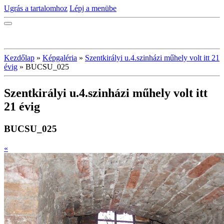
Ugrás a tartalomhoz
Lépj a menübe
Kezdőlap
»
Képgaléria
»
Szentkirályi u.4.szinházi műhely volt itt 21
évig
»
BUCSU_025
Szentkirályi u.4.szinházi műhely volt itt
21 évig
BUCSU_025
«