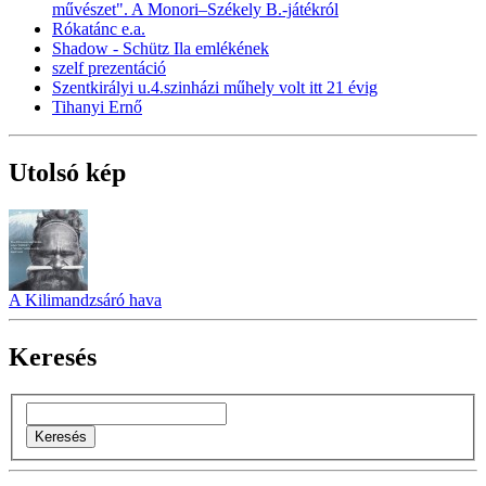
művészet". A Monori–Székely B.-játékról
Rókatánc e.a.
Shadow - Schütz Ila emlékének
szelf prezentáció
Szentkirályi u.4.szinházi műhely volt itt 21 évig
Tihanyi Ernő
Utolsó kép
A Kilimandzsáró hava
Keresés