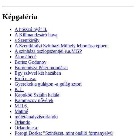
Képgaléria
A hosszú nyár II.
A Kilimandzsáró hava
a Szentkirály
A Szentkirályi Szinházi Műhely lebontása éppen
A szinháza oszlopszentjei e.a.MGP
Álomábécé
Borisz Godunov
Bornemisza Péter mondásai
Egy szívvel két hazában
Ernő c. e.a.
Gyerekek a gulágon -a gulág sztori
K.L.
Kapukód Sztálin halála
Karamazov nővérek
M.II.6.
Matiné
műtét/analyzis/orlando
Orlando
Orlando e.a.
Porogi Dorka: "Színészet, mint önálló formanyelvű