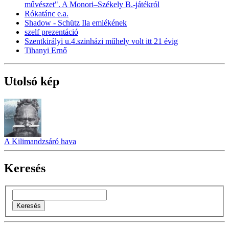
művészet". A Monori–Székely B.-játékról
Rókatánc e.a.
Shadow - Schütz Ila emlékének
szelf prezentáció
Szentkirályi u.4.szinházi műhely volt itt 21 évig
Tihanyi Ernő
Utolsó kép
A Kilimandzsáró hava
Keresés