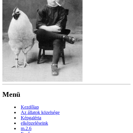
Menü
Kezdőlap
Az állatok közelsége
Képgaléria
elképzeléseink
m.2.6