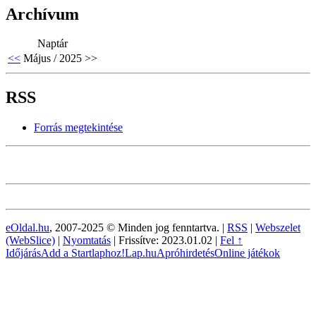
Archívum
Naptár
<<
Május / 2025
>>
RSS
Forrás megtekintése
eOldal.hu
, 2007-2025 © Minden jog fenntartva. |
RSS
|
Webszelet
(WebSlice)
|
Nyomtatás
|
Frissítve: 2023.01.02
|
Fel ↑
Időjárás
Add a Startlaphoz!
Lap.hu
Apróhirdetés
Online játékok