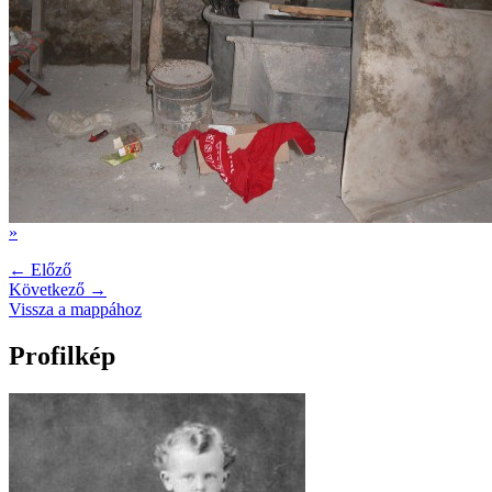
»
← Előző
Következő →
Vissza a mappához
Profilkép