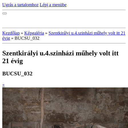
Ugrás a tartalomhoz
Lépj a menübe
Kezdőlap
»
Képgaléria
»
Szentkirályi u.4.szinházi műhely volt itt 21
évig
»
BUCSU_032
Szentkirályi u.4.szinházi műhely volt itt
21 évig
BUCSU_032
«