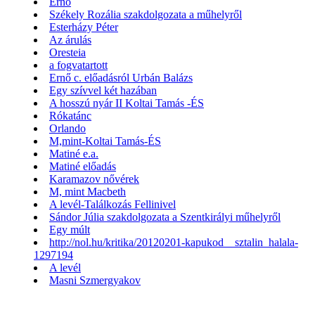
Ernő
Székely Rozália szakdolgozata a műhelyről
Esterházy Péter
Az árulás
Oresteia
a fogvatartott
Ernő c. előadásról Urbán Balázs
Egy szívvel két hazában
A hosszú nyár II Koltai Tamás -ÉS
Rókatánc
Orlando
M,mint-Koltai Tamás-ÉS
Matiné e.a.
Matiné előadás
Karamazov nővérek
M, mint Macbeth
A levél-Találkozás Fellinivel
Sándor Júlia szakdolgozata a Szentkirályi műhelyről
Egy múlt
http://nol.hu/kritika/20120201-kapukod__sztalin_halala-
1297194
A levél
Masni Szmergyakov