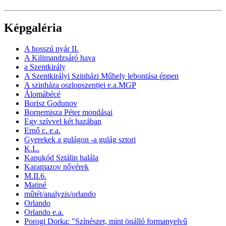
Képgaléria
A hosszú nyár II.
A Kilimandzsáró hava
a Szentkirály
A Szentkirályi Szinházi Műhely lebontása éppen
A szinháza oszlopszentjei e.a.MGP
Álomábécé
Borisz Godunov
Bornemisza Péter mondásai
Egy szívvel két hazában
Ernő c. e.a.
Gyerekek a gulágon -a gulág sztori
K.L.
Kapukód Sztálin halála
Karamazov nővérek
M.II.6.
Matiné
műtét/analyzis/orlando
Orlando
Orlando e.a.
Porogi Dorka: "Színészet, mint önálló formanyelvű