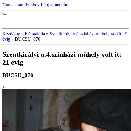
Ugrás a tartalomhoz
Lépj a menübe
Kezdőlap
»
Képgaléria
»
Szentkirályi u.4.szinházi műhely volt itt 21
évig
»
BUCSU_070
Szentkirályi u.4.szinházi műhely volt itt
21 évig
BUCSU_070
«