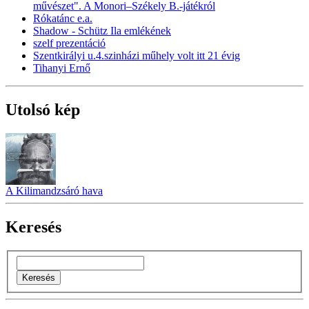
művészet". A Monori–Székely B.-játékról
Rókatánc e.a.
Shadow - Schütz Ila emlékének
szelf prezentáció
Szentkirályi u.4.szinházi műhely volt itt 21 évig
Tihanyi Ernő
Utolsó kép
A Kilimandzsáró hava
Keresés