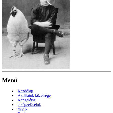
Menü
Kezdőlap
Az állatok közelsége
Képgaléria
elképzeléseink
m.2.6