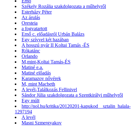
Ernő
Székely Rozália szakdolgozata a műhelyről
Esterházy Péter
Az árulás
Oresteia
a fogvatartott
Ernő c. előadásról Urbán Balázs
Egy szívvel két hazában
A hosszú nyár II Koltai Tamás -ÉS
Rókatánc
Orlando
M,mint-Koltai Tamás-ÉS
Matiné e.a.
Matiné előadás
Karamazov nővérek
M, mint Macbeth
A levél-Találkozás Fellinivel
Sándor Júlia szakdolgozata a Szentkirályi műhelyről
Egy múlt
http://nol.hu/kritika/20120201-kapukod__sztalin_halala-
1297194
A levél
Masni Szmergyakov