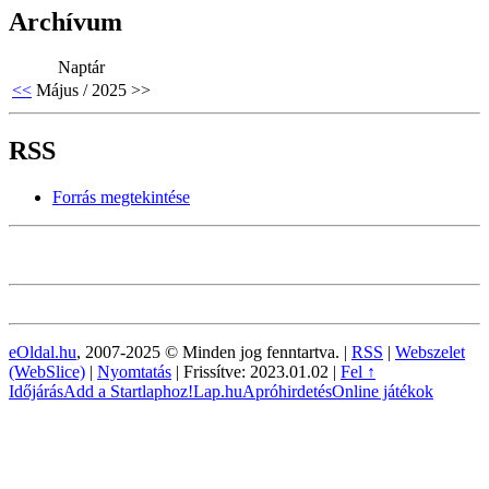
Archívum
Naptár
<<
Május / 2025
>>
RSS
Forrás megtekintése
eOldal.hu
, 2007-2025 © Minden jog fenntartva. |
RSS
|
Webszelet
(WebSlice)
|
Nyomtatás
|
Frissítve: 2023.01.02
|
Fel ↑
Időjárás
Add a Startlaphoz!
Lap.hu
Apróhirdetés
Online játékok