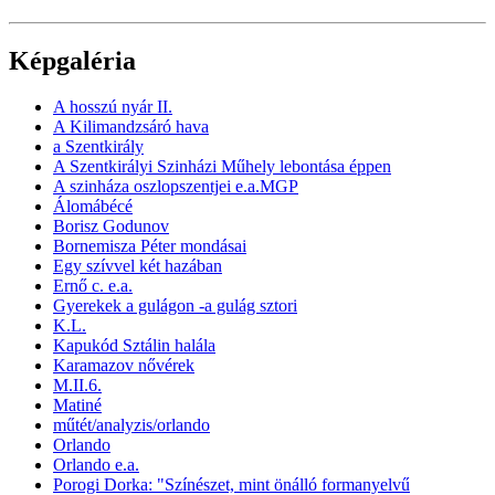
Képgaléria
A hosszú nyár II.
A Kilimandzsáró hava
a Szentkirály
A Szentkirályi Szinházi Műhely lebontása éppen
A szinháza oszlopszentjei e.a.MGP
Álomábécé
Borisz Godunov
Bornemisza Péter mondásai
Egy szívvel két hazában
Ernő c. e.a.
Gyerekek a gulágon -a gulág sztori
K.L.
Kapukód Sztálin halála
Karamazov nővérek
M.II.6.
Matiné
műtét/analyzis/orlando
Orlando
Orlando e.a.
Porogi Dorka: "Színészet, mint önálló formanyelvű