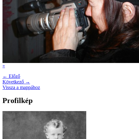
»
← Előző
Következő →
Vissza a mappához
Profilkép